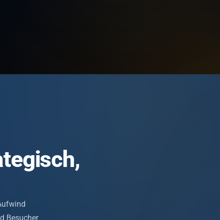
tegisch,
Aufwind
nd Besucher