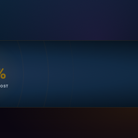
%
OOST