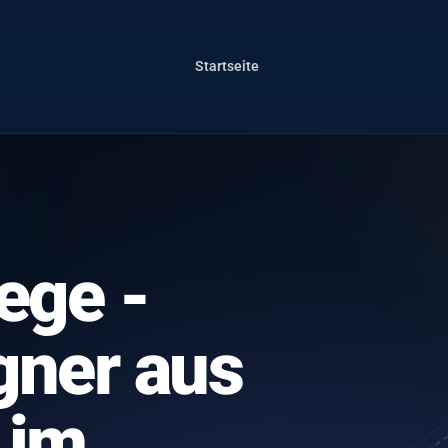
Startseite
ege -
ner aus
 im