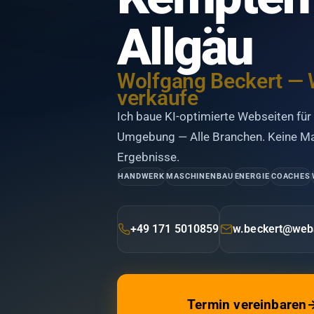
Allgäu
Wolfgang Beckert — 
verkaufen.
Ich baue KI-optimierte Webseiten fü
Umgebung — Alle Branchen. Keine Ma
Ergebnisse.
HANDWERK
MASCHINENBAU
ENERGIE
COACHES
+49 171 5010859
w.beckert@web
Termin vereinbaren