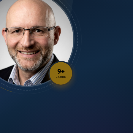
9
+
JAHRE